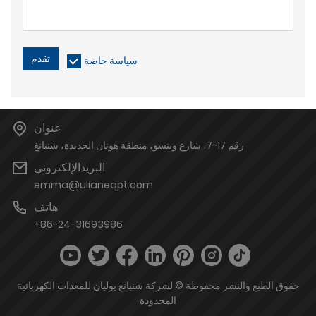
تقدم
سياسة خاصة
عنوان
رقم 17-7، شارع وينسو، منطقة هونان الجديدة، شنيانغ
البريدالإلكتروني
emma@ulianeqpt.com
هاتف
+86-24-31693986
حقوق الطبع والنشر محفوظة © لشركة شنيانغ يوليان للمعدات الكهربائية
المحدودة