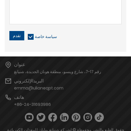
تقدم
سياسة خاصة
عنوان
رقم 17-7، شارع وينسو، منطقة هونان الجديدة، شنيانغ
البريدالإلكتروني
emma@ulianeqpt.com
هاتف
+86-24-31693986
حقوق الطبع والنشر محفوظة © لشركة شنيانغ يوليان للمعدات الكهربائية